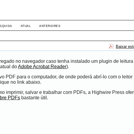
SQUISA
ATUAL
ANTERIORES
Baixar es
egado no navegador caso tenha instalado um plugin de leitura
atual do
Adobe Acrobat Reader
).
ivo PDF para o computador, de onde poderá abrí-lo com o leito
ique no link abaixo.
 imprimir, salvar e trabalhar com PDFs, a Highwire Press ofe
obre PDFs
bastante útil.