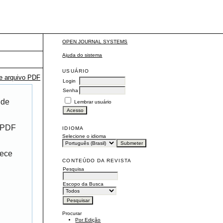
OPEN JOURNAL SYSTEMS
Ajuda do sistema
USUÁRIO
te arquivo PDF
Login
Senha
 de
Lembrar usuário
r PDF
IDIOMA
Selecione o idioma
rece
CONTEÚDO DA REVISTA
Pesquisa
Escopo da Busca
Procurar
Por Edição