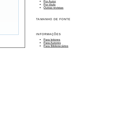
Por Autor
Por título
Outras revistas
TAMANHO DE FONTE
INFORMAÇÕES
Para leitores
Para Autores
Para Bibliotecários