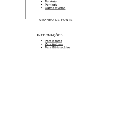
Por Autor
Por título
Outras revistas
TAMANHO DE FONTE
INFORMAÇÕES
Para leitores
Para Autores
Para Bibliotecários