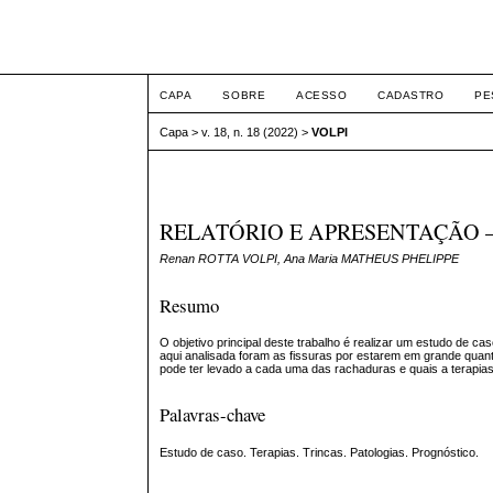
ETIC
CAPA
SOBRE
ACESSO
CADASTRO
PE
Capa
>
v. 18, n. 18 (2022)
>
VOLPI
RELATÓRIO E APRESENTAÇÃO 
Renan ROTTA VOLPI, Ana Maria MATHEUS PHELIPPE
Resumo
O objetivo principal deste trabalho é realizar um estudo de caso
aqui analisada foram as fissuras por estarem em grande quanti
pode ter levado a cada uma das rachaduras e quais a terapi
Palavras-chave
Estudo de caso. Terapias. Trincas. Patologias. Prognóstico.