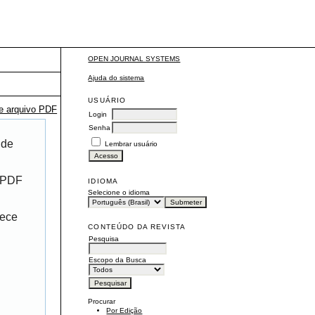
OPEN JOURNAL SYSTEMS
Ajuda do sistema
USUÁRIO
te arquivo PDF
Login
Senha
 de
Lembrar usuário
r PDF
IDIOMA
Selecione o idioma
rece
CONTEÚDO DA REVISTA
Pesquisa
Escopo da Busca
Procurar
Por Edição