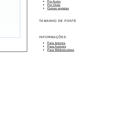
Por Autor
Por título
Outras revistas
TAMANHO DE FONTE
INFORMAÇÕES
Para leitores
Para Autores
Para Bibliotecários