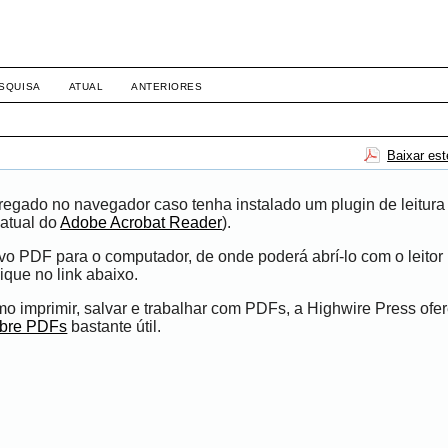
SQUISA
ATUAL
ANTERIORES
Baixar es
egado no navegador caso tenha instalado um plugin de leitura
atual do
Adobe Acrobat Reader
).
ivo PDF para o computador, de onde poderá abrí-lo com o leito
ique no link abaixo.
 imprimir, salvar e trabalhar com PDFs, a Highwire Press ofe
obre PDFs
bastante útil.