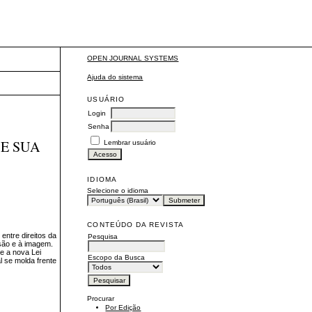
OPEN JOURNAL SYSTEMS
Ajuda do sistema
USUÁRIO
Login
Senha
 E SUA
Lembrar usuário
IDIOMA
Selecione o idioma
CONTEÚDO DA REVISTA
entre direitos da
Pesquisa
ssão e à imagem.
e a nova Lei
Escopo da Busca
l se molda frente
Procurar
Por Edição