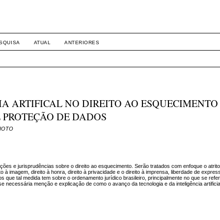
SQUISA
ATUAL
ANTERIORES
IA ARTIFICAL NO DIREITO AO ESQUECIMENTO
E PROTEÇÃO DE DADOS
ADIOTO
cações e jurisprudências sobre o direito ao esquecimento. Serão tratados com enfoque o atrito 
 à imagem, direito à honra, direito à privacidade e o direito à imprensa, liberdade de expre
ue tal medida tem sobre o ordenamento jurídico brasileiro, principalmente no que se refer
e necessária menção e explicação de como o avanço da tecnologia e da inteligência artificia