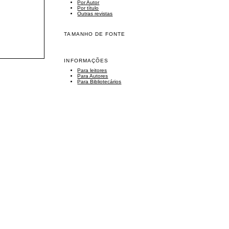
Por Autor
Por título
Outras revistas
TAMANHO DE FONTE
INFORMAÇÕES
Para leitores
Para Autores
Para Bibliotecários