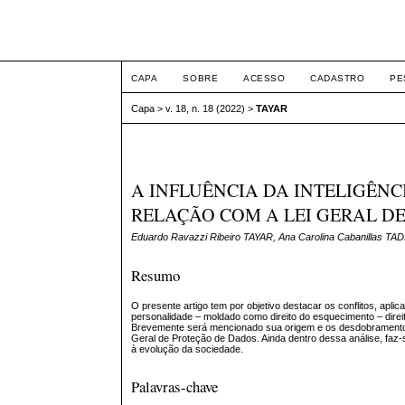
ETIC
CAPA
SOBRE
ACESSO
CADASTRO
PE
Capa
>
v. 18, n. 18 (2022)
>
TAYAR
A INFLUÊNCIA DA INTELIGÊNC
RELAÇÃO COM A LEI GERAL D
Eduardo Ravazzi Ribeiro TAYAR, Ana Carolina Cabanillas T
Resumo
O presente artigo tem por objetivo destacar os conflitos, apli
personalidade – moldado como direito do esquecimento – direito
Brevemente será mencionado sua origem e os desdobramentos q
Geral de Proteção de Dados. Ainda dentro dessa análise, faz-s
à evolução da sociedade.
Palavras-chave