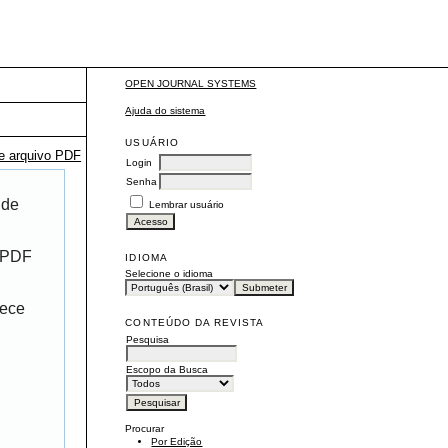
OPEN JOURNAL SYSTEMS
Ajuda do sistema
USUÁRIO
te arquivo PDF
Login
Senha
 de
Lembrar usuário
r PDF
IDIOMA
Selecione o idioma
rece
CONTEÚDO DA REVISTA
Pesquisa
Escopo da Busca
Procurar
Por Edição