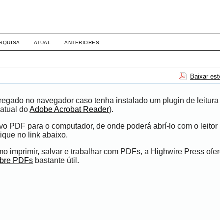
SQUISA
ATUAL
ANTERIORES
Baixar es
egado no navegador caso tenha instalado um plugin de leitura
atual do
Adobe Acrobat Reader
).
ivo PDF para o computador, de onde poderá abrí-lo com o leito
ique no link abaixo.
 imprimir, salvar e trabalhar com PDFs, a Highwire Press ofe
obre PDFs
bastante útil.