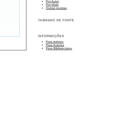
Por Autor
Por título
Outras revistas
TAMANHO DE FONTE
INFORMAÇÕES
Para leitores
Para Autores
Para Bibliotecários