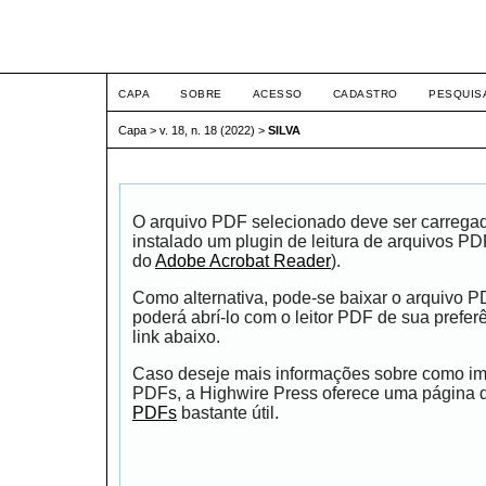
ETIC
CAPA
SOBRE
ACESSO
CADASTRO
PESQUIS
Capa
>
v. 18, n. 18 (2022)
>
SILVA
O arquivo PDF selecionado deve ser carrega
instalado um plugin de leitura de arquivos P
do
Adobe Acrobat Reader
).
Como alternativa, pode-se baixar o arquivo 
poderá abrí-lo com o leitor PDF de sua prefer
link abaixo.
Caso deseje mais informações sobre como impr
PDFs, a Highwire Press oferece uma página
PDFs
bastante útil.