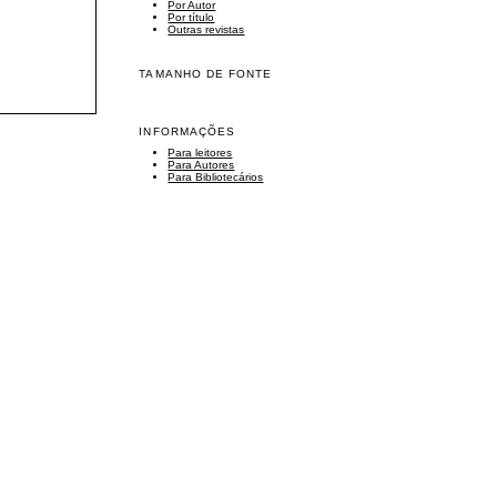
Por Autor
Por título
Outras revistas
TAMANHO DE FONTE
INFORMAÇÕES
Para leitores
Para Autores
Para Bibliotecários