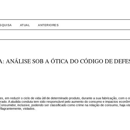
SQUISA
ATUAL
ANTERIORES
 ANÁLISE SOB A ÓTICA DO CÓDIGO DE DEFE
, em reduzir o ciclo de vida útil de determinado produto, durante a sua fabricação, com o ob
ado. A aludida conduta tem sido responsável pelo aumento do consumo e impactos econôm
Consumidor, inclusive, podendo ser classificado como crime na relação de consumo, haja vi
flagrantemente, violados.