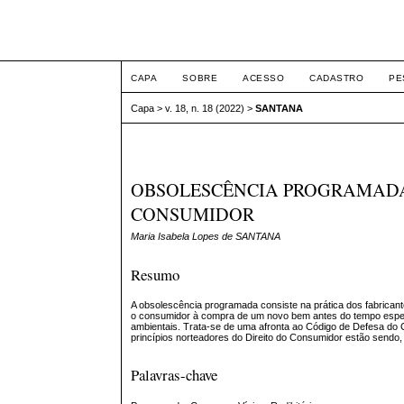
ETIC
CAPA
SOBRE
ACESSO
CADASTRO
PE
Capa
>
v. 18, n. 18 (2022)
>
SANTANA
OBSOLESCÊNCIA PROGRAMADA:
CONSUMIDOR
Maria Isabela Lopes de SANTANA
Resumo
A obsolescência programada consiste na prática dos fabricantes
o consumidor à compra de um novo bem antes do tempo esper
ambientais. Trata-se de uma afronta ao Código de Defesa do 
princípios norteadores do Direito do Consumidor estão sendo, 
Palavras-chave