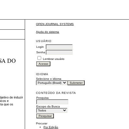
OPEN JOURNAL SYSTEMS
Ajuda do sistema
USUÁRIO
Login
Senha
SA DO
Lembrar usuário
IDIOMA
Selecione o idioma
CONTEÚDO DA REVISTA
jetivo de induzir
Pesquisa
icos e
sta que os
Escopo da Busca
Procurar
Por Edição