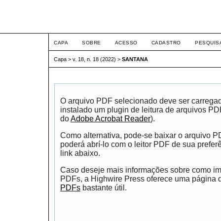
ETIC
CAPA
SOBRE
ACESSO
CADASTRO
PESQUIS
Capa
>
v. 18, n. 18 (2022)
>
SANTANA
O arquivo PDF selecionado deve ser carrega
instalado um plugin de leitura de arquivos P
do
Adobe Acrobat Reader
).
Como alternativa, pode-se baixar o arquivo 
poderá abrí-lo com o leitor PDF de sua prefer
link abaixo.
Caso deseje mais informações sobre como impr
PDFs, a Highwire Press oferece uma página
PDFs
bastante útil.