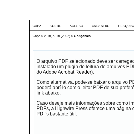
ETIC
CAPA
SOBRE
ACESSO
CADASTRO
PESQUIS
Capa
>
v. 18, n. 18 (2022)
>
Gonçalves
O arquivo PDF selecionado deve ser carrega
instalado um plugin de leitura de arquivos P
do
Adobe Acrobat Reader
).
Como alternativa, pode-se baixar o arquivo 
poderá abrí-lo com o leitor PDF de sua prefer
link abaixo.
Caso deseje mais informações sobre como impr
PDFs, a Highwire Press oferece uma página
PDFs
bastante útil.