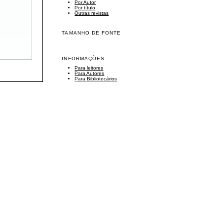
Por Autor
Por título
Outras revistas
TAMANHO DE FONTE
INFORMAÇÕES
Para leitores
Para Autores
Para Bibliotecários