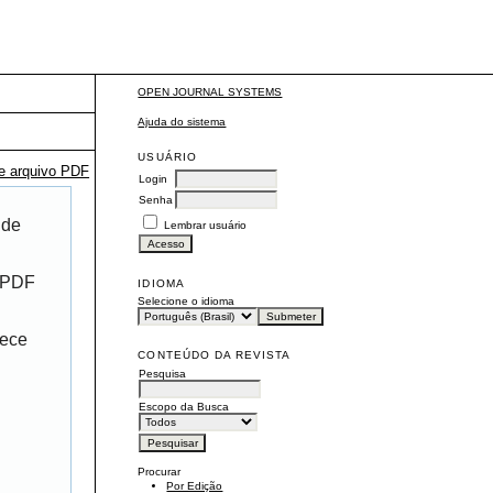
OPEN JOURNAL SYSTEMS
Ajuda do sistema
USUÁRIO
te arquivo PDF
Login
Senha
 de
Lembrar usuário
r PDF
IDIOMA
Selecione o idioma
rece
CONTEÚDO DA REVISTA
Pesquisa
Escopo da Busca
Procurar
Por Edição