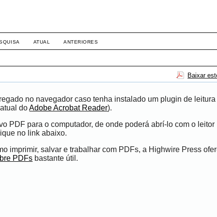
SQUISA
ATUAL
ANTERIORES
Baixar es
egado no navegador caso tenha instalado um plugin de leitura
atual do
Adobe Acrobat Reader
).
ivo PDF para o computador, de onde poderá abrí-lo com o leito
ique no link abaixo.
 imprimir, salvar e trabalhar com PDFs, a Highwire Press ofe
obre PDFs
bastante útil.