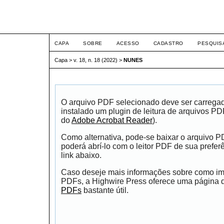
ETIC
CAPA
SOBRE
ACESSO
CADASTRO
PESQUIS
Capa
>
v. 18, n. 18 (2022)
>
NUNES
O arquivo PDF selecionado deve ser carrega
instalado um plugin de leitura de arquivos P
do
Adobe Acrobat Reader
).
Como alternativa, pode-se baixar o arquivo 
poderá abrí-lo com o leitor PDF de sua prefer
link abaixo.
Caso deseje mais informações sobre como impr
PDFs, a Highwire Press oferece uma página
PDFs
bastante útil.