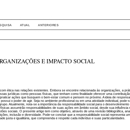
SQUISA
ATUAL
ANTERIORES
ORGANIZAÇÕES E IMPACTO SOCIAL
r com ética nas relações existentes. Embora se encontre relacionada às organizações, a prát
ssoas jurídicas como pessoas físicas, que tenham como finalidade oferecer uma contribuiç
e praticar ações que busquem o bem-estar comum e pensem no próximo. A ideia de responsab
e possui o poder de agir. Seja no ambiente profissional ou em uma atividade individual, pode-
grupo. Atualmente, nota-se a importância da responsabilidade social para o desenvolviment
físicas assumirão responsabilidades de suas ações em âmbito social, desde sua influência
es sociais. O presente artigo tem como objetivo, através de uma revisão bibliográfica, anal
ituições, inclusão e diversidade. Pode-se concluir que a responsabilidade social representa 
e justa e igualitária, que compreenda e respeite cada indivíduo e suas particularidades.