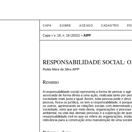
ETIC
CAPA
SOBRE
ACESSO
CADASTRO
PE
Capa
>
v. 18, n. 18 (2022)
>
AIPP
RESPONSABILIDADE SOCIAL: 
Rubia Mara da Silva AIPP
Resumo
A responsabilidade social representa a forma de pensar e agi
associada de forma direta a uma ação, realizada tanto por pe
sociedade mais justa e igual. Assim, toda pessoa pode e dev
pessoa, física ou jurídica, se tem a responsabilidade, é porqu
os outros, aprimorando as relações sociais com determinado 
sociedade, visto que por meio desta, organizações e pessoas 
ambiental, na vida das demais pessoas e a superação de questõ
responsabilidade civil no que se refere às organizações, inst
relevância para a construção e/ou manutenção de uma sociedad