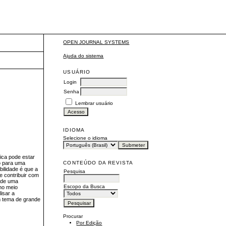
OPEN JOURNAL SYSTEMS
Ajuda do sistema
USUÁRIO
Login
Senha
Lembrar usuário
IDIOMA
Selecione o idioma
ica pode estar
CONTEÚDO DA REVISTA
ão para uma
ilidade é que a
Pesquisa
se contribuir com
o de uma
Escopo da Busca
 no meio
isar a
um tema de grande
Procurar
Por Edição