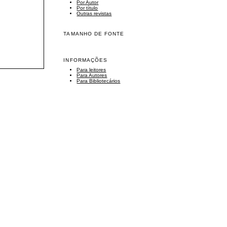
Por Autor
Por título
Outras revistas
TAMANHO DE FONTE
INFORMAÇÕES
Para leitores
Para Autores
Para Bibliotecários