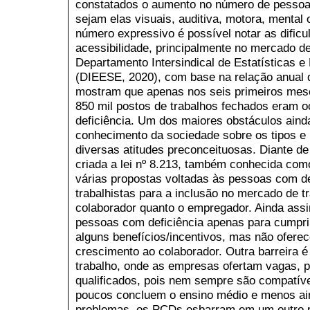
constatados o aumento no número de pessoas
sejam elas visuais, auditiva, motora, mental
número expressivo é possível notar as dificu
acessibilidade, principalmente no mercado d
Departamento Intersindical de Estatísticas 
(DIEESE, 2020), com base na relação anual 
mostram que apenas nos seis primeiros me
850 mil postos de trabalhos fechados eram
deficiência. Um dos maiores obstáculos ainda
conhecimento da sociedade sobre os tipos e 
diversas atitudes preconceituosas. Diante de
criada a lei nº 8.213, também conhecida com
várias propostas voltadas às pessoas com de
trabalhistas para a inclusão no mercado de tr
colaborador quanto o empregador. Ainda as
pessoas com deficiência apenas para cumprir 
alguns benefícios/incentivos, mas não ofere
crescimento ao colaborador. Outra barreira 
trabalho, onde as empresas ofertam vagas, 
qualificados, pois nem sempre são compatíve
poucos concluem o ensino médio e menos ain
problemas, os PCDs esbarram em um outro prin