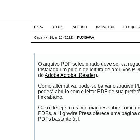
ETIC
CAPA
SOBRE
ACESSO
CADASTRO
PESQUIS
Capa
>
v. 18, n. 18 (2022)
>
FUJISAWA
O arquivo PDF selecionado deve ser carrega
instalado um plugin de leitura de arquivos P
do
Adobe Acrobat Reader
).
Como alternativa, pode-se baixar o arquivo 
poderá abrí-lo com o leitor PDF de sua prefer
link abaixo.
Caso deseje mais informações sobre como impr
PDFs, a Highwire Press oferece uma página
PDFs
bastante útil.