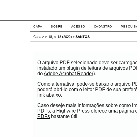
ETIC
CAPA
SOBRE
ACESSO
CADASTRO
PESQUIS
Capa
>
v. 18, n. 18 (2022)
>
SANTOS
O arquivo PDF selecionado deve ser carrega
instalado um plugin de leitura de arquivos P
do
Adobe Acrobat Reader
).
Como alternativa, pode-se baixar o arquivo 
poderá abrí-lo com o leitor PDF de sua prefer
link abaixo.
Caso deseje mais informações sobre como impr
PDFs, a Highwire Press oferece uma página
PDFs
bastante útil.