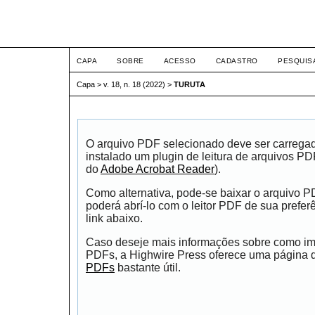
ETIC
CAPA
SOBRE
ACESSO
CADASTRO
PESQUIS
Capa
>
v. 18, n. 18 (2022)
>
TURUTA
O arquivo PDF selecionado deve ser carrega
instalado um plugin de leitura de arquivos P
do
Adobe Acrobat Reader
).
Como alternativa, pode-se baixar o arquivo 
poderá abrí-lo com o leitor PDF de sua prefer
link abaixo.
Caso deseje mais informações sobre como impr
PDFs, a Highwire Press oferece uma página
PDFs
bastante útil.