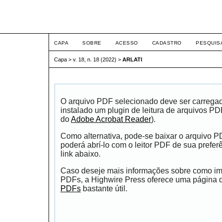
ETIC
CAPA
SOBRE
ACESSO
CADASTRO
PESQUIS
Capa
>
v. 18, n. 18 (2022)
>
ARLATI
O arquivo PDF selecionado deve ser carrega
instalado um plugin de leitura de arquivos P
do
Adobe Acrobat Reader
).
Como alternativa, pode-se baixar o arquivo 
poderá abrí-lo com o leitor PDF de sua prefer
link abaixo.
Caso deseje mais informações sobre como impr
PDFs, a Highwire Press oferece uma página
PDFs
bastante útil.