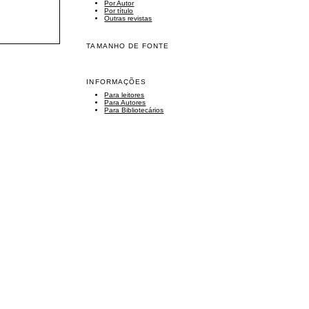
Por Autor
Por título
Outras revistas
TAMANHO DE FONTE
INFORMAÇÕES
Para leitores
Para Autores
Para Bibliotecários