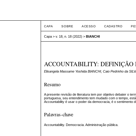
ETIC
CAPA
SOBRE
ACESSO
CADASTRO
PE
Capa
>
v. 18, n. 18 (2022)
>
BIANCHI
ACCOUNTABILITY: DEFINIÇÃO 
Elisangela Massame Yoshida BIANCHI, Caio Pedrinho da SIL
Resumo
A presente revisão de literatura tem por objetivo debater o ter
portuguesa, seu entendimento tem mudado com o tempo, está re
Accountability é usar o poder da democracia, é o sentimento d
Palavras-chave
Accountability. Democracia. Administração pública.