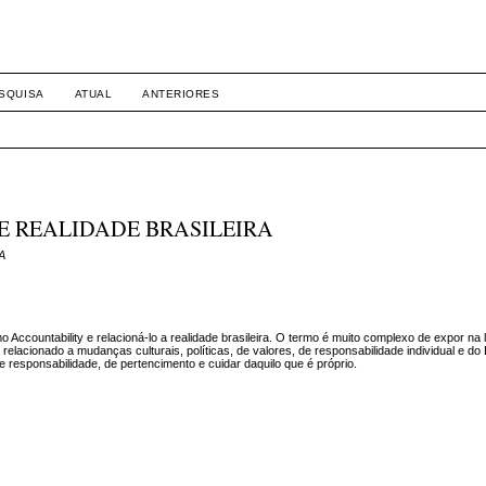
SQUISA
ATUAL
ANTERIORES
E REALIDADE BRASILEIRA
VA
mo Accountability e relacioná-lo a realidade brasileira. O termo é muito complexo de expor na 
lacionado a mudanças culturais, políticas, de valores, de responsabilidade individual e do
e responsabilidade, de pertencimento e cuidar daquilo que é próprio.