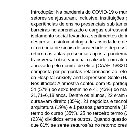
Introdução: Na pandemia do COVID-19 o mun
setores se ajustaram, inclusive, instituições
experiências de ensino presenciais subitame
barreiras no aprendizado e cargas estressan
isolamento social levando a sentimentos de in
despertar a sintomatologia de ansiedade e de
ocorrência de sinais de ansiedade e depressã
retorno às aulas presenciais após a pandem
transversal observacional realizado com alun
aprovado pelo comitê de ética (CAAE: 588210
composta por perguntas relacionadas ao reto
da Hospital Anxiety and Depression Scale (HA
Resultados: A amostra contou com 95 partic
54 (57%) do sexo feminino e 41 (43%) do ma
21,71±6,18 anos. Dentre os alunos, 22 eram 
cursavam direito (35%), 21 negócios e tecno
arquitetura (19%) e 1 pessoa gastronomia (1
termo do curso (35%), 25 no terceiro termo 
(23%) divididos entre outros. Quando questi
que 81% se sente seguros(a) no retorno pres