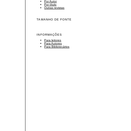
Por Autor
Por título
Outras revistas
TAMANHO DE FONTE
INFORMAÇÕES
Para leitores
Para Autores
Para Bibliotecários