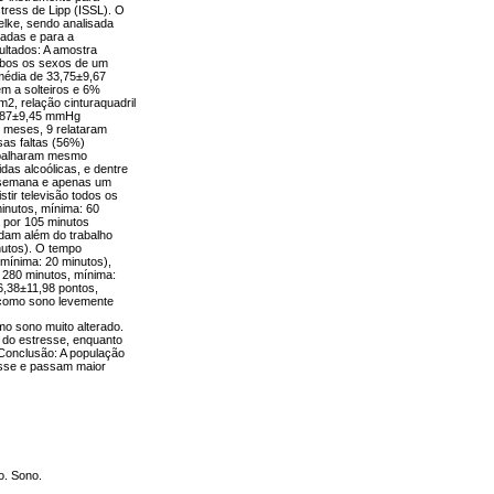
stress de Lipp (ISSL). O
elke, sendo analisada
nadas e para a
sultados: A amostra
ambos os sexos de um
 média de 33,75±9,67
m a solteiros e 6%
m2, relação cinturaquadril
16,87±9,45 mmHg
2 meses, 9 relataram
sas faltas (56%)
rabalharam mesmo
das alcoólicas, e dentre
e semana e apenas um
stir televisão todos os
inutos, mínima: 60
a por 105 minutos
dam além do trabalho
nutos). O tempo
 mínima: 20 minutos),
 280 minutos, mínima:
6,38±11,98 pontos,
o como sono levemente
o sono muito alterado.
 do estresse, enquanto
Conclusão: A população
esse e passam maior
o. Sono.