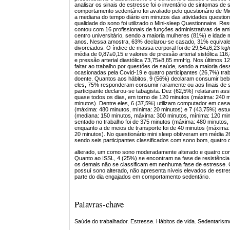
analisar os sinais de estresse foi o inventário de sintomas de 
comportamento sedentário foi avaliado pelo questionário de Mi
a mediana do tempo diário em minutos das atividades questio
qualidade do sono foi utilizado o Mini-sleep Questionnaire. Re
contou com 16 profissionais de funções administrativas de 
centro universitário, sendo a maioria mulheres (81%) e idade
anos. Nessa amostra, 63% declarou-se casado, 31% equivale
divorciados. O índice de massa corporal foi de 29,54±6,23 kg/
média de 0,87±0,15 e valores de pressão arterial sistólica 1
e pressão arterial diastólica 73,75±8,85 mmHg. Nos últimos 1
faltar ao trabalho por questões de saúde, sendo a maioria des
ocasionadas pela Covid-19 e quatro participantes (26,7%) t
doente. Quantos aos hábitos, 9 (56%) declaram consumir bebi
eles, 75% responderam consumir raramente ou aos finais d
participante declarou-se tabagista. Dez (62,5%) relataram assi
quase todos os dias, em torno de 120 minutos (máxima: 240 m
minutos). Dentre eles, 6 (37,5%) utilizam computador em cas
(máxima: 480 minutos, mínima: 20 minutos) e 7 (43.75%) estu
(mediana: 150 minutos, máxima: 300 minutos, mínima: 120 mi
sentado no trabalho foi de 375 minutos (máxima: 480 minutos,
enquanto a de meios de transporte foi de 40 minutos (máxima:
20 minutos). No questionário mini sleep obtiveram em média 2
sendo seis participantes classificados com sono bom, quatr
alterado, um como sono moderadamente alterado e quatro com
Quanto ao ISSL, 4 (25%) se encontram na fase de resistência
os demais não se classificam em nenhuma fase de estresse. 
possuí sono alterado, não apresenta níveis elevados de estr
parte do dia engajados em comportamento sedentário.
Palavras-chave
Saúde do trabalhador. Estresse. Hábitos de vida. Sedentarism