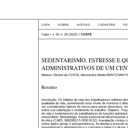
ETIC
CAPA
SOBRE
ACESSO
CADASTRO
PE
Capa
>
v. 18, n. 18 (2022)
>
COSTA
SEDENTARISMO, ESTRESSE E 
ADMINISTRATIVOS DE UM CEN
Mateus Oliveira da COSTA, Alessandra Madia MANTOVANI F
Resumo
Introdução: Os hábitos de vida dos trabalhadores refletem di
qualidade de vida, aumentando seus níveis de estresse e afe
ser considerados fatores de riscos para outras desordens. In
sobre sua satisfação e rendimento no trabalho. Objetivo: Traça
de vida e sedentarismo de trabalhadores de funções administr
universitário. Metodologia: Estudo transversal observacional,
de ética (CAEE: 58820822.5.0000.8132). A avaliação contou 
sobre dados gerais e antropométricos, foi aferida a pressão ar
presenteísmo e absenteísmo e o consumo e tabaco e álcool. 