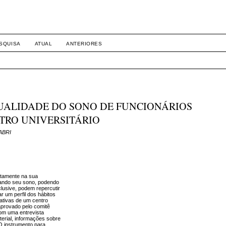
SQUISA
ATUAL
ANTERIORES
QUALIDADE DO SONO DE FUNCIONÁRIOS
TRO UNIVERSITÁRIO
ABRI
retamente na sua
tando seu sono, podendo
clusive, podem repercutir
r um perfil dos hábitos
ativas de um centro
 aprovado pelo comitê
com uma entrevista
terial, informações sobre
O instrumento para