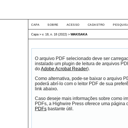
ETIC
CAPA
SOBRE
ACESSO
CADASTRO
PESQUIS
Capa
>
v. 18, n. 18 (2022)
>
WAKISAKA
O arquivo PDF selecionado deve ser carrega
instalado um plugin de leitura de arquivos P
do
Adobe Acrobat Reader
).
Como alternativa, pode-se baixar o arquivo 
poderá abrí-lo com o leitor PDF de sua prefer
link abaixo.
Caso deseje mais informações sobre como impr
PDFs, a Highwire Press oferece uma página
PDFs
bastante útil.