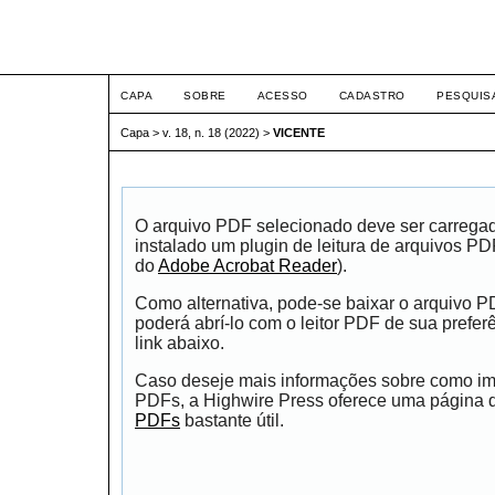
ETIC
CAPA
SOBRE
ACESSO
CADASTRO
PESQUIS
Capa
>
v. 18, n. 18 (2022)
>
VICENTE
O arquivo PDF selecionado deve ser carrega
instalado um plugin de leitura de arquivos P
do
Adobe Acrobat Reader
).
Como alternativa, pode-se baixar o arquivo 
poderá abrí-lo com o leitor PDF de sua prefer
link abaixo.
Caso deseje mais informações sobre como impr
PDFs, a Highwire Press oferece uma página
PDFs
bastante útil.