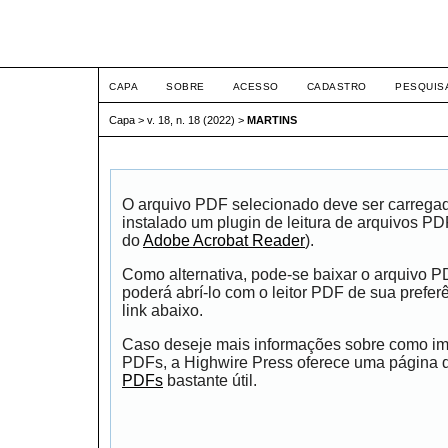
ETIC
CAPA
SOBRE
ACESSO
CADASTRO
PESQUIS
Capa
>
v. 18, n. 18 (2022)
>
MARTINS
O arquivo PDF selecionado deve ser carrega
instalado um plugin de leitura de arquivos P
do
Adobe Acrobat Reader
).
Como alternativa, pode-se baixar o arquivo 
poderá abrí-lo com o leitor PDF de sua prefer
link abaixo.
Caso deseje mais informações sobre como impr
PDFs, a Highwire Press oferece uma página
PDFs
bastante útil.