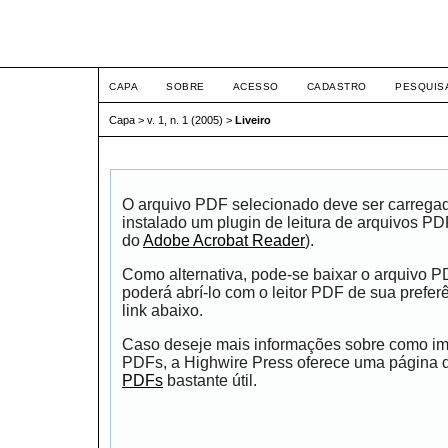
ETIC
CAPA
SOBRE
ACESSO
CADASTRO
PESQUIS
Capa
>
v. 1, n. 1 (2005)
>
Liveiro
O arquivo PDF selecionado deve ser carrega
instalado um plugin de leitura de arquivos P
do
Adobe Acrobat Reader
).
Como alternativa, pode-se baixar o arquivo 
poderá abrí-lo com o leitor PDF de sua prefer
link abaixo.
Caso deseje mais informações sobre como impr
PDFs, a Highwire Press oferece uma página
PDFs
bastante útil.