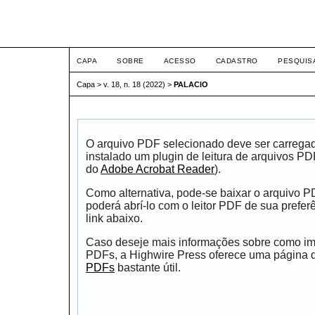
ETIC
CAPA
SOBRE
ACESSO
CADASTRO
PESQUIS
Capa
>
v. 18, n. 18 (2022)
>
PALACIO
O arquivo PDF selecionado deve ser carrega
instalado um plugin de leitura de arquivos P
do
Adobe Acrobat Reader
).
Como alternativa, pode-se baixar o arquivo 
poderá abrí-lo com o leitor PDF de sua prefer
link abaixo.
Caso deseje mais informações sobre como impr
PDFs, a Highwire Press oferece uma página
PDFs
bastante útil.