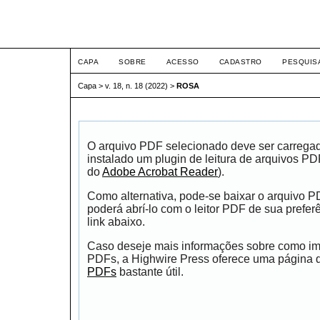
ETIC
CAPA
SOBRE
ACESSO
CADASTRO
PESQUIS
Capa
>
v. 18, n. 18 (2022)
>
ROSA
O arquivo PDF selecionado deve ser carrega
instalado um plugin de leitura de arquivos P
do
Adobe Acrobat Reader
).
Como alternativa, pode-se baixar o arquivo 
poderá abrí-lo com o leitor PDF de sua prefer
link abaixo.
Caso deseje mais informações sobre como impr
PDFs, a Highwire Press oferece uma página
PDFs
bastante útil.