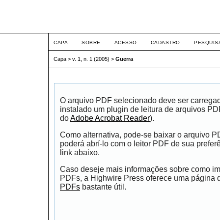
ETIC
CAPA
SOBRE
ACESSO
CADASTRO
PESQUIS
Capa
>
v. 1, n. 1 (2005)
>
Guerra
O arquivo PDF selecionado deve ser carrega
instalado um plugin de leitura de arquivos P
do
Adobe Acrobat Reader
).
Como alternativa, pode-se baixar o arquivo 
poderá abrí-lo com o leitor PDF de sua prefer
link abaixo.
Caso deseje mais informações sobre como impr
PDFs, a Highwire Press oferece uma página
PDFs
bastante útil.