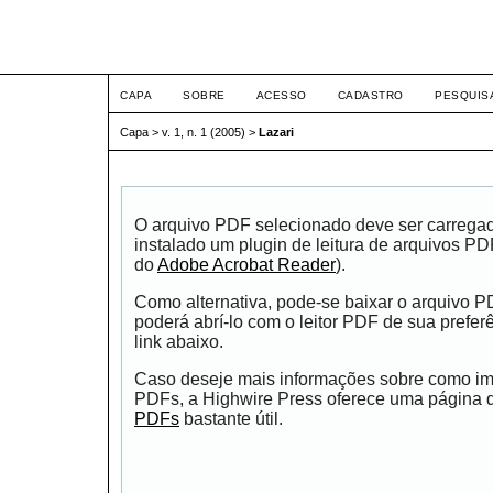
ETIC
CAPA
SOBRE
ACESSO
CADASTRO
PESQUIS
Capa
>
v. 1, n. 1 (2005)
>
Lazari
O arquivo PDF selecionado deve ser carrega
instalado um plugin de leitura de arquivos P
do
Adobe Acrobat Reader
).
Como alternativa, pode-se baixar o arquivo 
poderá abrí-lo com o leitor PDF de sua prefer
link abaixo.
Caso deseje mais informações sobre como impr
PDFs, a Highwire Press oferece uma página
PDFs
bastante útil.