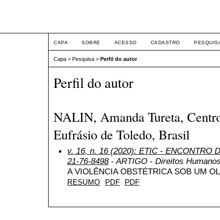
ETIC
CAPA
SOBRE
ACESSO
CADASTRO
PESQUIS
Capa
>
Pesquisa
>
Perfil do autor
Perfil do autor
NALIN, Amanda Tureta, Centro 
Eufrásio de Toledo, Brasil
v. 16, n. 16 (2020): ETIC - ENCONTRO
21-76-8498
- ARTIGO - Direitos Humanos,
A VIOLÊNCIA OBSTÉTRICA SOB UM O
RESUMO
PDF
PDF