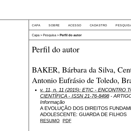
ETIC
CAPA
SOBRE
ACESSO
CADASTRO
PESQUIS
Capa
>
Pesquisa
>
Perfil do autor
Perfil do autor
BAKER, Bárbara da Silva, Cent
Antonio Eufrásio de Toledo, Bra
v. 11, n. 11 (2015): ETIC - ENCONTR
CIENTÍFICA - ISSN 21-76-8498
- ARTIGO 
Informação
A EVOLUÇÃO DOS DIREITOS FUNDAME
ADOLESCENTE: GUARDA DE FILHOS
RESUMO
PDF