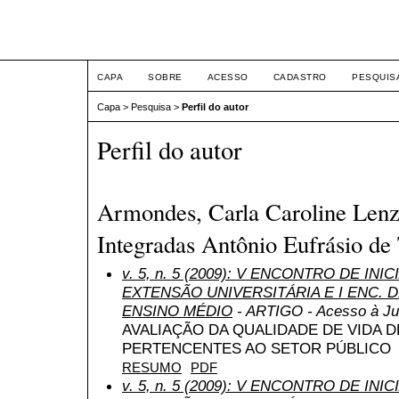
ETIC
CAPA
SOBRE
ACESSO
CADASTRO
PESQUIS
Capa
>
Pesquisa
>
Perfil do autor
Perfil do autor
Armondes, Carla Caroline Lenz
Integradas Antônio Eufrásio de 
v. 5, n. 5 (2009): V ENCONTRO DE INI
EXTENSÃO UNIVERSITÁRIA E I ENC. DE
ENSINO MÉDIO
- ARTIGO - Acesso à Ju
AVALIAÇÃO DA QUALIDADE DE VIDA 
PERTENCENTES AO SETOR PÚBLICO
RESUMO
PDF
v. 5, n. 5 (2009): V ENCONTRO DE INI