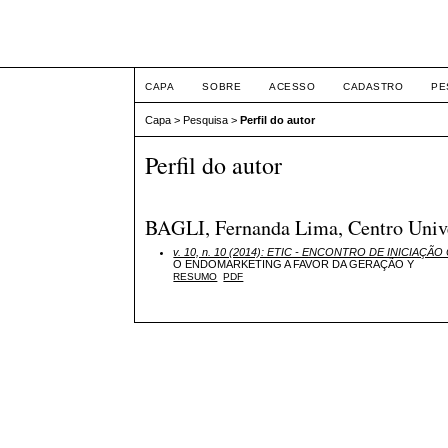
ETIC
CAPA
SOBRE
ACESSO
CADASTRO
PE
Capa
>
Pesquisa
>
Perfil do autor
Perfil do autor
BAGLI, Fernanda Lima, Centro Univer
v. 10, n. 10 (2014): ETIC - ENCONTRO DE INICIAÇÃO 
O ENDOMARKETING A FAVOR DA GERAÇÃO Y
RESUMO
PDF