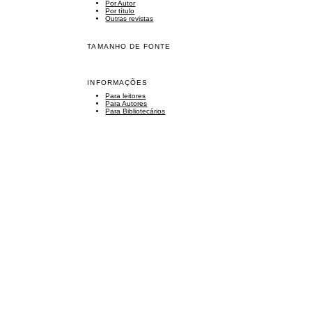
Por Autor
Por título
Outras revistas
TAMANHO DE FONTE
INFORMAÇÕES
Para leitores
Para Autores
Para Bibliotecários