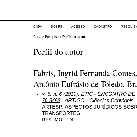
ETIC
CAPA
SOBRE
ACESSO
CADASTRO
PESQUIS
Capa
>
Pesquisa
>
Perfil do autor
Perfil do autor
Fabris, Ingrid Fernanda Gomes,
Antônio Eufrásio de Toledo, Bra
v. 6, n. 6 (2010): ETIC - ENCONTRO DE
76-8498
- ARTIGO - Ciências Contábeis, a
ARTESP: ASPECTOS JURÍDICOS SOB
TRANSPORTES
RESUMO
PDF