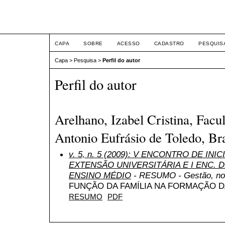
ETIC
CAPA
SOBRE
ACESSO
CADASTRO
PESQUIS
Capa
>
Pesquisa
>
Perfil do autor
Perfil do autor
Arelhano, Izabel Cristina, Facu
Antonio Eufrásio de Toledo, Bra
v. 5, n. 5 (2009): V ENCONTRO DE INI
EXTENSÃO UNIVERSITÁRIA E I ENC. DE
ENSINO MÉDIO
- RESUMO - Gestão, nov
FUNÇÃO DA FAMÍLIA NA FORMAÇÃO 
RESUMO
PDF