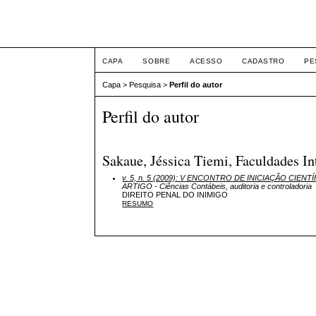
ETIC
CAPA
SOBRE
ACESSO
CADASTRO
PE
Capa
>
Pesquisa
>
Perfil do autor
Perfil do autor
Sakaue, Jéssica Tiemi, Faculdades In
v. 5, n. 5 (2009): V ENCONTRO DE INICIAÇÃO CIEN
ARTIGO - Ciências Contábeis, auditoria e controladoria
DIREITO PENAL DO INIMIGO
RESUMO