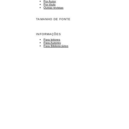
Por Autor
Por título
Outras revistas
TAMANHO DE FONTE
INFORMAÇÕES
Para leitores
Para Autores
Para Bibliotecários