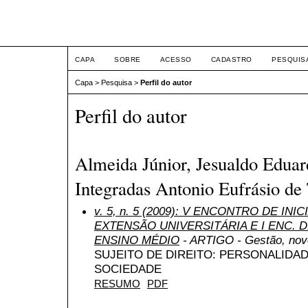
ETIC
CAPA
SOBRE
ACESSO
CADASTRO
PESQUIS
Capa
>
Pesquisa
>
Perfil do autor
Perfil do autor
Almeida Júnior, Jesualdo Eduar
Integradas Antonio Eufrásio de 
v. 5, n. 5 (2009): V ENCONTRO DE INI
EXTENSÃO UNIVERSITÁRIA E I ENC. DE
ENSINO MÉDIO
- ARTIGO - Gestão, nov
SUJEITO DE DIREITO: PERSONALIDA
SOCIEDADE
RESUMO
PDF