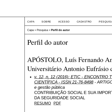
ETIC
CAPA
SOBRE
ACESSO
CADASTRO
PESQUIS
Capa
>
Pesquisa
>
Perfil do autor
Perfil do autor
APÓSTOLO, Luís Fernando Ama
Universitário Antonio Eufrásio 
v. 12, n. 12 (2016): ETIC - ENCONTR
CIENTÍFICA - ISSN 21-76-8498
- ARTIGO 
e gestão pública
CONTRIBUIÇÃO SOCIAL E SUA IMPOR
DA SEGURIDADE SOCIAL
RESUMO
PDF