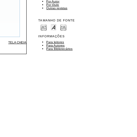
Por Autor
Por título
Outras revistas
TAMANHO DE FONTE
INFORMAÇÕES
Para leitores
TELA CHEIA
Para Autores
Para Bibliotecários