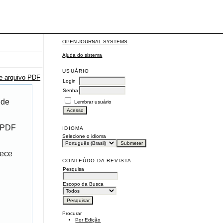
OPEN JOURNAL SYSTEMS
Ajuda do sistema
USUÁRIO
te arquivo PDF
Login
Senha
 de
Lembrar usuário
r PDF
IDIOMA
Selecione o idioma
rece
CONTEÚDO DA REVISTA
Pesquisa
Escopo da Busca
Procurar
Por Edição