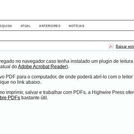
8158
SQUISA
ATUAL
ANTERIORES
NOTÍCIAS
Baixar es
egado no navegador caso tenha instalado um plugin de leitura
atual do
Adobe Acrobat Reader
).
ivo PDF para o computador, de onde poderá abrí-lo com o leito
ique no link abaixo.
 imprimir, salvar e trabalhar com PDFs, a Highwire Press ofe
obre PDFs
bastante útil.