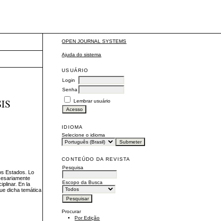
OPEN JOURNAL SYSTEMS
Ajuda do sistema
USUÁRIO
Login
Senha
IS
Lembrar usuário
IDIOMA
Selecione o idioma
CONTEÚDO DA REVISTA
Pesquisa
sos Estados. Lo
ecesariamente
Escopo da Busca
plinar. En la
que dicha temática
Procurar
Por Edição