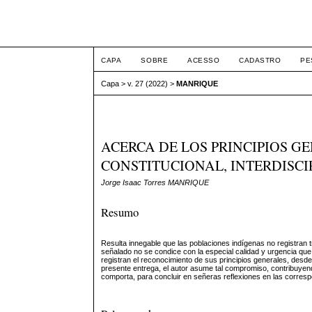
Intertemas ISSN 1516-
CAPA
SOBRE
ACESSO
CADASTRO
PE
Capa
>
v. 27 (2022)
>
MANRIQUE
ACERCA DE LOS PRINCIPIOS G
CONSTITUCIONAL, INTERDISC
Jorge Isaac Torres MANRIQUE
Resumo
Resulta innegable que las poblaciones indígenas no registran 
señalado no se condice con la especial calidad y urgencia qu
registran el reconocimiento de sus principios generales, desde
presente entrega, el autor asume tal compromiso, contribuyend
comporta, para concluir en señeras reflexiones en las corres