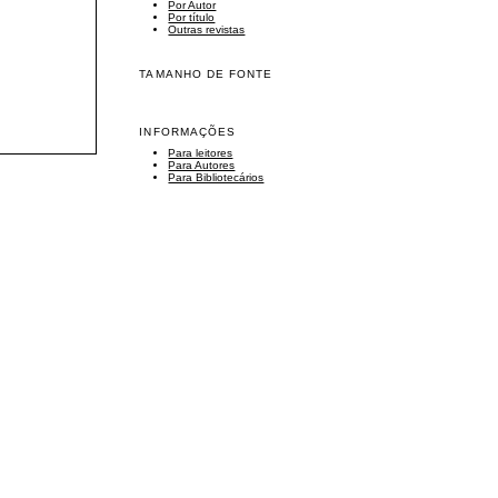
Por Autor
Por título
Outras revistas
TAMANHO DE FONTE
INFORMAÇÕES
Para leitores
Para Autores
Para Bibliotecários