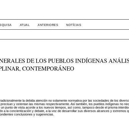
8158
SQUISA
ATUAL
ANTERIORES
NOTÍCIAS
ENERALES DE LOS PUEBLOS INDÍGENAS ANÁLIS
IPLINAR, CONTEMPORÁNEO
tradicionalmente la debida atención no solamente normativa por las sociedades de los diver
e precisan y ostentan las mismas respectivamente. Así también, los pueblos indígenas no n
 un punto de vista acorde a los nuevos tiempos, así como, tampoco desde el prisma interdisci
o a la concientización y debate, a la vez de desarrollar sus diversos alcances y extremos 
pondientes conclusiones y sugerencias.