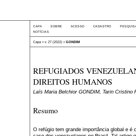
Intertemas ISSN 1516-815
CAPA
SOBRE
ACESSO
CADASTRO
PESQUIS
NOTÍCIAS
Capa
>
v. 27 (2022)
>
GONDIM
REFUGIADOS VENEZUELAN
DIREITOS HUMANOS
Laís Maria Belchior GONDIM, Tarin Cristi
Resumo
O refúgio tem grande importância global e é 
caso dos venezuelanos no Brasil. Tal artigo 