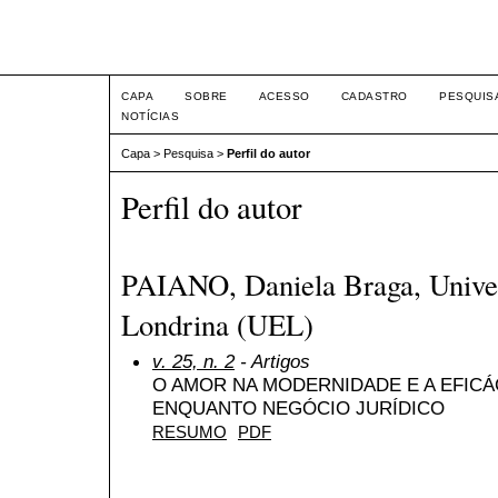
Intertemas ISSN 1516-815
CAPA
SOBRE
ACESSO
CADASTRO
PESQUIS
NOTÍCIAS
Capa
>
Pesquisa
>
Perfil do autor
Perfil do autor
PAIANO, Daniela Braga, Univer
Londrina (UEL)
v. 25, n. 2
- Artigos
O AMOR NA MODERNIDADE E A EFIC
ENQUANTO NEGÓCIO JURÍDICO
RESUMO
PDF