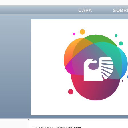
CAPA
SOBR
Capa
>
Pesquisa
>
Perfil do autor