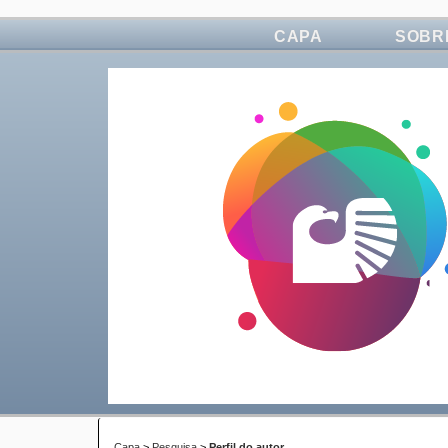
CAPA
SOBR
Capa
>
Pesquisa
>
Perfil do autor