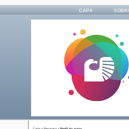
CAPA
SOBR
Capa
>
Pesquisa
>
Perfil do autor