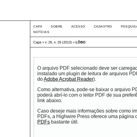
Intertem@s ISSN 1677-1
CAPA
SOBRE
ACESSO
CADASTRO
PESQUIS
NOTÍCIAS
Capa
>
v. 26, n. 26 (2013)
>
LÔBO
O arquivo PDF selecionado deve ser carrega
instalado um plugin de leitura de arquivos P
do
Adobe Acrobat Reader
).
Como alternativa, pode-se baixar o arquivo 
poderá abrí-lo com o leitor PDF de sua prefer
link abaixo.
Caso deseje mais informações sobre como impr
PDFs, a Highwire Press oferece uma página
PDFs
bastante útil.