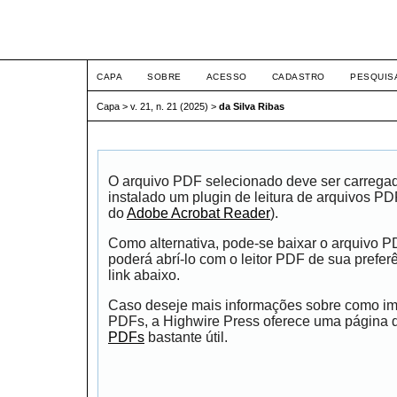
ETIC
CAPA
SOBRE
ACESSO
CADASTRO
PESQUIS
Capa
>
v. 21, n. 21 (2025)
>
da Silva Ribas
O arquivo PDF selecionado deve ser carrega
instalado um plugin de leitura de arquivos P
do
Adobe Acrobat Reader
).
Como alternativa, pode-se baixar o arquivo 
poderá abrí-lo com o leitor PDF de sua prefer
link abaixo.
Caso deseje mais informações sobre como impr
PDFs, a Highwire Press oferece uma página
PDFs
bastante útil.