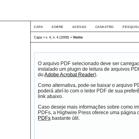
ETIC
CAPA
SOBRE
ACESSO
CADASTRO
PESQUIS
Capa
>
v. 4, n. 4 (2008)
>
Viotto
O arquivo PDF selecionado deve ser carrega
instalado um plugin de leitura de arquivos P
do
Adobe Acrobat Reader
).
Como alternativa, pode-se baixar o arquivo 
poderá abrí-lo com o leitor PDF de sua prefer
link abaixo.
Caso deseje mais informações sobre como impr
PDFs, a Highwire Press oferece uma página
PDFs
bastante útil.