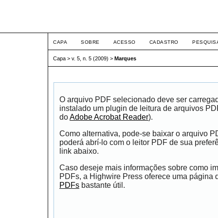
ETIC
CAPA
SOBRE
ACESSO
CADASTRO
PESQUIS
Capa
>
v. 5, n. 5 (2009)
>
Marques
O arquivo PDF selecionado deve ser carrega
instalado um plugin de leitura de arquivos P
do
Adobe Acrobat Reader
).
Como alternativa, pode-se baixar o arquivo 
poderá abrí-lo com o leitor PDF de sua prefer
link abaixo.
Caso deseje mais informações sobre como impr
PDFs, a Highwire Press oferece uma página
PDFs
bastante útil.