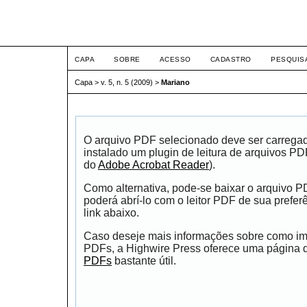
ETIC
CAPA
SOBRE
ACESSO
CADASTRO
PESQUIS
Capa
>
v. 5, n. 5 (2009)
>
Mariano
O arquivo PDF selecionado deve ser carrega
instalado um plugin de leitura de arquivos P
do
Adobe Acrobat Reader
).
Como alternativa, pode-se baixar o arquivo 
poderá abrí-lo com o leitor PDF de sua prefer
link abaixo.
Caso deseje mais informações sobre como impr
PDFs, a Highwire Press oferece uma página
PDFs
bastante útil.