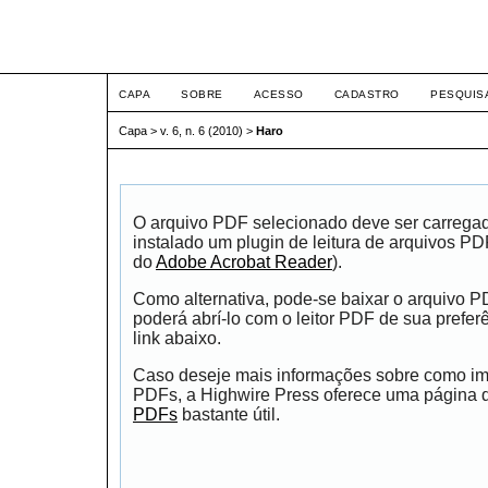
ETIC
CAPA
SOBRE
ACESSO
CADASTRO
PESQUIS
Capa
>
v. 6, n. 6 (2010)
>
Haro
O arquivo PDF selecionado deve ser carrega
instalado um plugin de leitura de arquivos P
do
Adobe Acrobat Reader
).
Como alternativa, pode-se baixar o arquivo 
poderá abrí-lo com o leitor PDF de sua prefer
link abaixo.
Caso deseje mais informações sobre como impr
PDFs, a Highwire Press oferece uma página
PDFs
bastante útil.